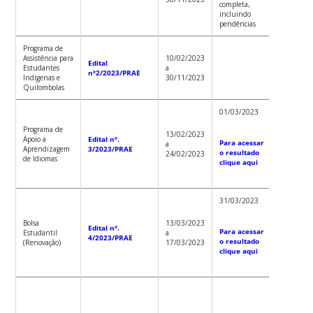
completa,
incluindo
pendências
Programa de
Assistência para
10/02/2023
Edital
Estudantes
a
nº2/2023/PRAE
Indígenas e
30/11/2023
Quilombolas
01/03/2023
Programa de
13/02/2023
Apoio a
Edital nº.
Para acessar
a
Aprendizagem
3/2023/PRAE
o resultado
24/02/2023
de Idiomas
clique aqui
31/03/2023
Bolsa
13/03/2023
Edital nº.
Para acessar
Estudantil
a
4/2023/PRAE
o resultado
(Renovação)
17/03/2023
clique aqui
1º ciclo:
R$
469,66