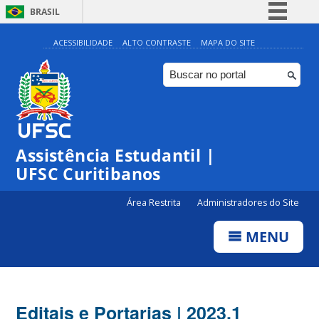
BRASIL
Simplifique!
ACESSIBILIDADE
ALTO CONTRASTE
MAPA DO SITE
Comunica BR
Participe
Acesso à informação
Legislação
Assistência Estudantil |
Canais
UFSC Curitibanos
Área Restrita
Administradores do Site
MENU
Editais e Portarias | 2023.1