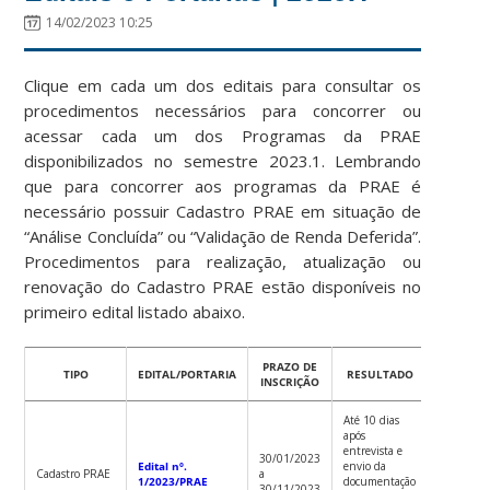
14/02/2023 10:25
Clique em cada um dos editais para consultar os
procedimentos necessários para concorrer ou
acessar cada um dos Programas da PRAE
disponibilizados no semestre 2023.1. Lembrando
que para concorrer aos programas da PRAE é
necessário possuir Cadastro PRAE em situação de
“Análise Concluída” ou “Validação de Renda Deferida”.
Procedimentos para realização, atualização ou
renovação do Cadastro PRAE estão disponíveis no
primeiro edital listado abaixo.
PRAZO DE
RENDA
TIPO
EDITAL/PORTARIA
RESULTADO
INSCRIÇÃO
DE CORT
Até 10 dias
após
entrevista e
30/01/2023
Edital nº.
envio da
Cadastro PRAE
a
1/2023/PRAE
documentação
30/11/2023