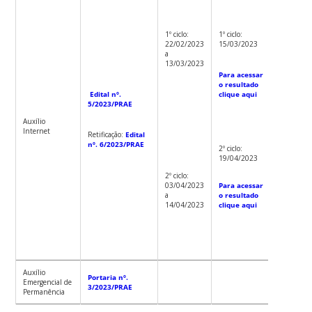
1º ciclo:
R$ 300,0
1º ciclo:
1º ciclo:
22/02/2023
15/03/2023
Para
a
acessar 
13/03/2023
renda de
Para acessar
corte
o resultado
clique
Edital nº.
clique aqui
aqui
5/2023/PRAE
Auxílio
Internet
Retificação:
Edital
nº. 6/2023/PRAE
2º ciclo:
2º ciclo:
19/04/2023
R$ 216,6
2º ciclo:
03/04/2023
Para acessar
Para
a
o resultado
acessar 
14/04/2023
clique aqui
renda de
corte
clique
aqui
Auxílio
Portaria nº.
Emergencial de
3/2023/PRAE
Permanência