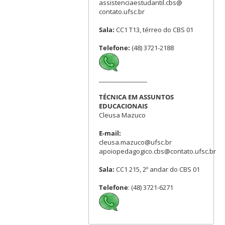
assistenciaestudantil.cbs@
contato.ufsc.br
Sala:
CC1 T13, térreo do CBS 01
Telefone:
(48) 3721-2188
________________
TÉCNICA EM ASSUNTOS
EDUCACIONAIS
Cleusa Mazuco
E-mail:
cleusa.mazuco@ufsc.br
apoiopedagogico.cbs@contato.ufsc.br
Sala:
CC1 215, 2º andar do CBS 01
Telefone
: (48) 3721-6271