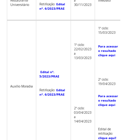
Restaurante
a
Imediato
Retificação:
Edital
Universitário
30/11/2023
nº. 6/2023/PRAE
1º ciclo:
1º ciclo:
R$ 645,1
15/03/2023
Para
1º ciclo:
Para acessar
acessar 
22/02/2023
o resultado
renda de
a
clique aqui
corte
13/03/2023
clique
aqui
Edital nº.
5/2023/PRAE
2º ciclo:
19/04/2023
Auxílio Moradia
Retificação:
Edital
2º ciclo:
nº. 6/2023/PRAE
R$ 754,1
Para acessar
o resultado
clique aqui
Para
2º ciclo:
acessar 
03/04/2023
renda de
a
corte
14/04/2023
clique
aqui
Edital de
retificação:
clique aqui!