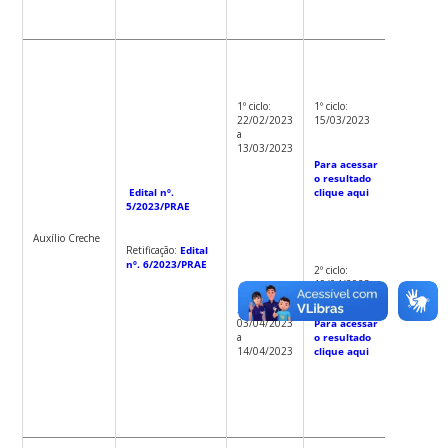
1º ciclo:
R$ 186,5
1º ciclo:
1º ciclo:
Para
22/02/2023
15/03/2023
acessar 
a
renda de
13/03/2023
corte
Para acessar
clique
o resultado
aqui
Edital nº.
clique aqui
5/2023/PRAE
Auxílio Creche
Retificação:
Edital
2º ciclo:
nº. 6/2023/PRAE
2º ciclo:
R$
19/04/2023
1.759,91
2º ciclo:
03/04/2023
Para acessar
Para
a
o resultado
acessar 
14/04/2023
clique aqui
renda de
corte
clique
aqui