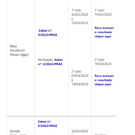
1º ciclo:
1º ciclo:
Para
22/02/2023
15/03/2023
acessar 
a
renda de
13/03/2023
corte
Para acessar
clique
Edital nº.
o resultado
aqui
5/2023/PRAE
clique aqui
Bolsa
Estudantil
(Novas Vagas)
2º ciclo:
Retificação:
Edital
2º ciclo:
R$ 606,0
nº. 6/2023/PRAE
19/04/2023
2º ciclo:
Para
03/04/2023
Para acessar
acessar 
a
o resultado
renda de
14/04/2023
clique aqui
corte
clique
aqui
Edital nº.
5/2023/PRAE
Isenção
22/02/2023