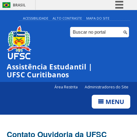
BRASIL
Simplifique!
ACESSIBILIDADE
ALTO CONTRASTE
MAPA DO SITE
Comunica BR
Participe
Acesso à informação
Legislação
Assistência Estudantil |
Canais
UFSC Curitibanos
Área Restrita
Administradores do Site
MENU
Contato Ouvidoria da UFSC