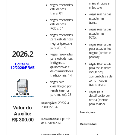
mães atípicas e
vagas reservadas
mães solo
estudantes
trans: 01
vagas reservadas
estudantes
vagas reservadas
trans:
estudantes
PCDs: 04
vagas reservadas
estudantes
vagas reservadas
PCDs:
para estudantes
negros (pretos e
vagas reservadas
pardos): 14
para estudantes
2026.2
negros (pretos e
vagas reservadas
pardos):
para estudantes
indígenas,
Edital nº.
vagas reservadas
quilombolas e
12/2026/PRAE
para estudantes
de comunidades
indígenas,
tradicionais: 14
quilombolas e de
comunidades
vagas para
tradicionais:
classificação por
renda (menor
vagas para
para maior): 28
classificação por
renda (menor
Inscrições:
29/07 a
para maior):
Valor do
23/08/2026
Auxílio:
Inscrições:
R$ 300,00
Resultados:
a partir
de 02/09/2026
Resultados:
Comprovação para