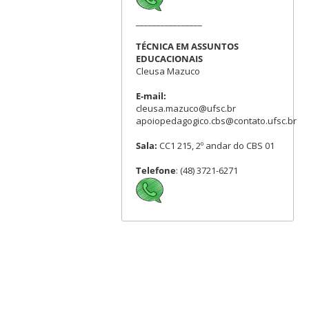
________________
TÉCNICA EM ASSUNTOS
EDUCACIONAIS
Cleusa Mazuco
E-mail:
cleusa.mazuco@ufsc.br
apoiopedagogico.cbs@contato.ufsc.br
Sala:
CC1 215, 2º andar do CBS 01
Telefone
: (48) 3721-6271