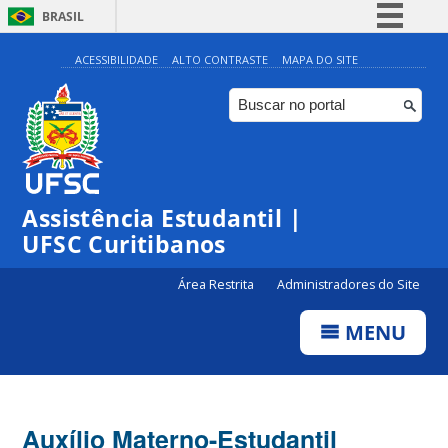
BRASIL
Simplifique!
ACESSIBILIDADE
ALTO CONTRASTE
MAPA DO SITE
Comunica BR
Participe
Acesso à informação
Legislação
Assistência Estudantil |
Canais
UFSC Curitibanos
Área Restrita
Administradores do Site
MENU
Auxílio Materno-Estudantil