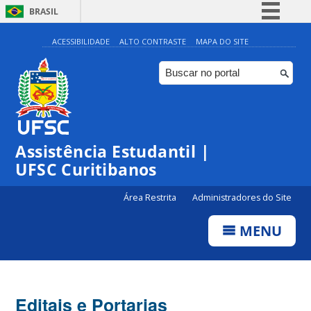
BRASIL
Simplifique!
ACESSIBILIDADE
ALTO CONTRASTE
MAPA DO SITE
Comunica BR
Participe
Acesso à informação
Legislação
Assistência Estudantil |
Canais
UFSC Curitibanos
Área Restrita
Administradores do Site
MENU
Editais e Portarias