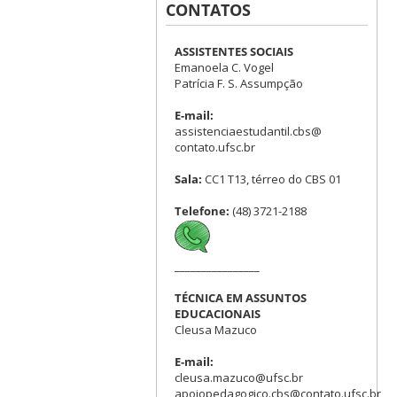
CONTATOS
ASSISTENTES SOCIAIS
Emanoela C. Vogel
Patrícia F. S. Assumpção
E-mail:
assistenciaestudantil.cbs@
contato.ufsc.br
Sala:
CC1 T13, térreo do CBS 01
Telefone:
(48) 3721-2188
________________
TÉCNICA EM ASSUNTOS
EDUCACIONAIS
Cleusa Mazuco
E-mail:
cleusa.mazuco@ufsc.br
apoiopedagogico.cbs@contato.ufsc.br